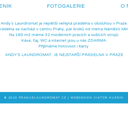
ENÍK
FOTOGALERIE
O 
Andy´s Laundromat je největší veřejná prádelna s obsluhou v Praze.
rádelna se nachází v centru Prahy, pár kroků od metra Náměstí Mír
Na 160 m2 máme 32 moderních pracích a sušících strojů.
Káva, čaj, WC a internet jsou u nás ZDARMA.
Přijímáme hotovost i karty
ANDY´S LAUNDROMAT JE NEJSTARŠÍ PRÁDELNA V PRAZE
© 2010
PRAGUELAUNDROMAT.CZ
| WEBDESIGN VIKTOR KUZNÍK