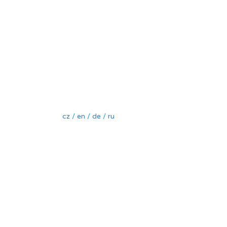
cz
/
en
/
de
/
ru