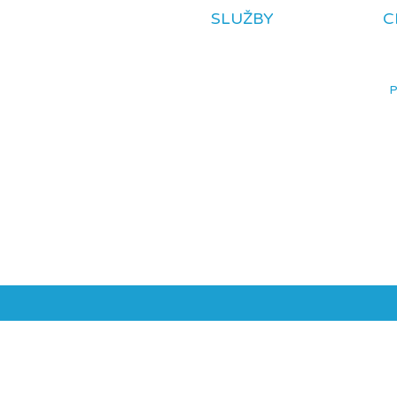
SLUŽBY
C
P