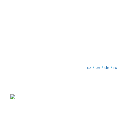
cz
/
en
/
de
/
ru